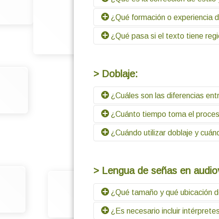
¿Qué formación o experiencia de
Es un ajuste del texto para hacerlo 
documentos que van a compartirse
¿Qué pasa si el texto tiene reg
Debe tener estudios en literatura, li
Depende del objetivo; pueden respetar
> Doblaje:
¿Cuáles son las diferencias entre 
¿Cuánto tiempo toma el proceso
El tradicional es más emotivo y deta
clonan las voces originales y no tran
¿Cuándo utilizar doblaje y cuán
Depende de la cantidad de personajes
o incluso horas dependiendo del pro
Depende del propósito, la audiencia y
dirigido a audiencias masivas o vide
> Lengua de señas en audiov
conservar la interpretación original,
¿Qué tamaño y qué ubicación de
¿Es necesario incluir intérpret