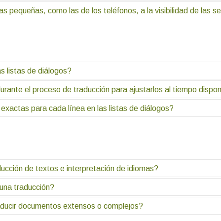
ente un 50% de la imagen total. Sin embargo, el mínimo debe ser un 
 de pantalla el usuario va a ver al intérprete. Si es en un celular o 
s pequeñas, como las de los teléfonos, a la visibilidad de las s
ntalla la proporción del intérprete puede ser menor pero siempre se 
bilidad para personas sordas. Esto también contribuye a la inclusión
laramente.
gurar que las señas sean legibles en cualquier dispositivo. De ser ne
s listas de diálogos?
rante el proceso de traducción para ajustarlos al tiempo dispon
ranscripción detallada de todos los diálogos y conversaciones de una 
onido y descripción de la música. Se utilizan como base para los g
xactas para cada línea en las listas de diálogos?
os y el doblaje en diferentes idiomas.
ntener la sincronización con las imágenes y para que el usuario que 
.
 de tiempo cada vez que un nuevo hablante interviene., son fundame
ducción de textos e interpretación de idiomas?
una traducción?
e se convierte un texto escrito de un idioma a otro. La interpretación
ndo tener interacción con un speaker o un contenido audiovisual.
aducir documentos extensos o complejos?
iomas origen y destino y la urgencia con la que se requiera el servici