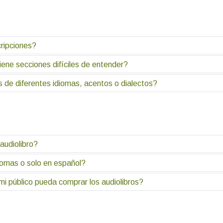
; puede tomar horas, días o semanas.
cripciones?
ene secciones difíciles de entender?
ervención garantiza la más alta precisión. El tiempo depende de la d
 de diferentes idiomas, acentos o dialectos?
icita aclaración al cliente en caso de ser posible.
ripción multilingüe y de acentos variados.
audiolibro?
iomas o solo en español?
ibro, como cantidad de páginas, de palabras, entre otras; pero en p
i público pueda comprar los audiolibros?
ya que contamos con locutores profesionales que permiten una gam
necesidades del cliente.
orma con más de 66.000 títulos, donde no solo se puede publicar los