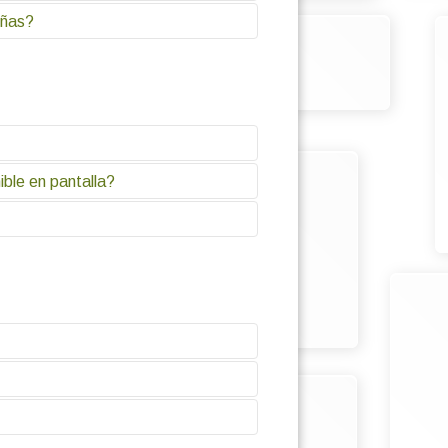
10-15% de la pantalla. Siempre
una Tablet, el tamaño del intérprete
eñas?
debe garantizar el usuario con
 de esta comunidad en los espacios
cesario se debe preferir que el
ible en pantalla?
película, serie o documental.
uiones de posproducción y también
los requiere alcance a leer los
ntales para sincronizar con el
 transmite la idea principal de
o.