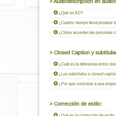
> Audiodescripción en audiov
¿Qué es AD?
¿Cuánto tiempo lleva producir l
Es un servicio que describe element
¿Cómo acceden las personas cie
Depende de la duración y del tipo co
Las plataformas más conocidas de st
audiodescripción, el usuario también
> Closed Caption y subtitula
proyectan películas o contenidos que
smartphones o también dispositivos 
¿Cuál es la diferencia entre clo
¿Los subtítulos o closed captio
El closed caption es un servicio pe
contenido e incluye, además de los d
¿Por qué contratar a una empre
importantes para el público objetivo
Sí, siempre que sean compatibles co
original del contenido, aunque casi 
Una empresa, además de asegurar cal
diferentes plataformas, garantiza qu
> Corrección de estilo:
¿Qué es la corrección de estilo 