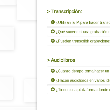
Depende de la cantidad de palabras
> Transcripción:
¿Utilizan la IA para hacer trans
¿Qué sucede si una grabación ti
Sí, combinamos IA y personas; la int
¿Pueden transcribir grabaciones
Se marcan como ininteligible y se sol
Sí, contamos con expertos en transc
> Audiolibros:
¿Cuánto tiempo toma hacer un 
¿Hacen audiolibros en varios id
Depende de las características del l
¿Tienen una plataforma donde m
Los realizamos en varios idiomas, 
interpretaciones, adaptándose a las 
Sí, contamos con Viubux, una plataf
como EPoP, EBook y videolibros.