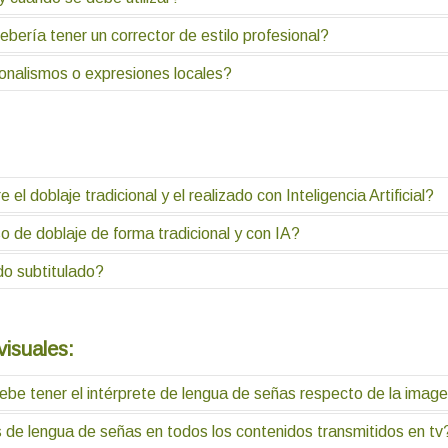
bería tener un corrector de estilo profesional?
claro, coherente y preciso; se usa en documentos que tienen importanc
 con más personas.
ionalismos o expresiones locales?
ngüística o áreas afines y experiencia en redacción.
se si enriquecen el texto o adaptarse según el público a quien va di
el doblaje tradicional y el realizado con Inteligencia Artificial?
 de doblaje de forma tradicional y con IA?
llado, conserva completamente las intenciones del contenido original
smite toda la naturalidad, ni emociones del contenido original.
do subtitulado?
, el tipo de contenido y algunas otras características. El tradiciona
yecto.
 el tipo de contenido. Para contenidos infantiles se prefiere el dobl
o juegos. También se logran experiencias más inmersivas. El subtitu
isuales:
 se está aprendiendo otro idioma o para facilitar el acceso de un cont
be tener el intérprete de lengua de señas respecto de la image
es de lengua de señas en todos los contenidos transmitidos en tv