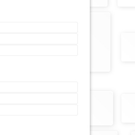
uración y calidad del audio.
romedio, toma de 2 a 4 semanas.
a de acentos, idiomas e
 audiolibros, sino otros formatos