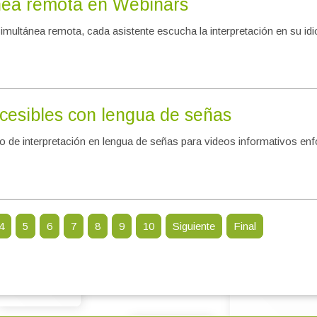
ánea remota en Webinars
 simultánea remota, cada asistente escucha la interpretación en su idi
cesibles con lengua de señas
cio de interpretación en lengua de señas para videos informativos 
4
5
6
7
8
9
10
Siguiente
Final